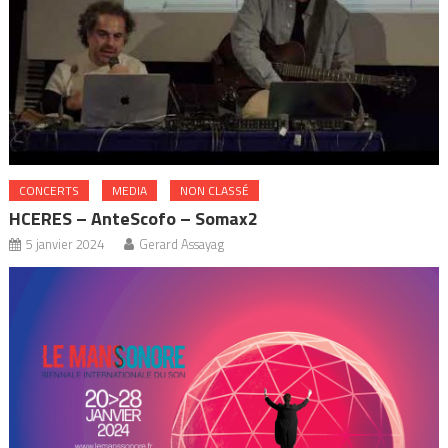
CONCERTS
MEDIA
NON CLASSÉ
HCERES – AnteScofo – Somax2
5 janvier 2024
Gerard Assayag