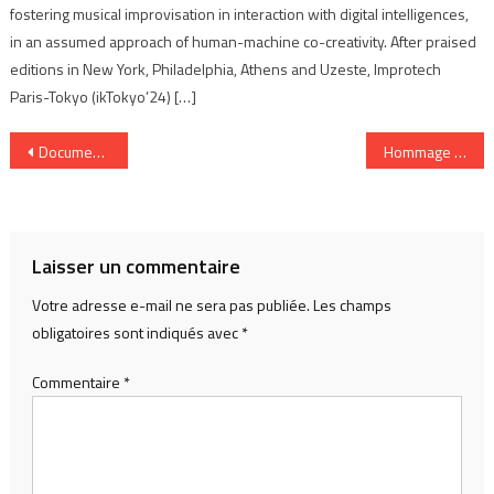
fostering musical improvisation in interaction with digital intelligences,
in an assumed approach of human-machine co-creativity. After praised
editions in New York, Philadelphia, Athens and Uzeste, Improtech
Paris-Tokyo (ikTokyo’24) […]
Navigation
Documentary on Djazz released
Hommage to Sylvain Luc
de
l’article
Laisser un commentaire
Votre adresse e-mail ne sera pas publiée.
Les champs
obligatoires sont indiqués avec
*
Commentaire
*